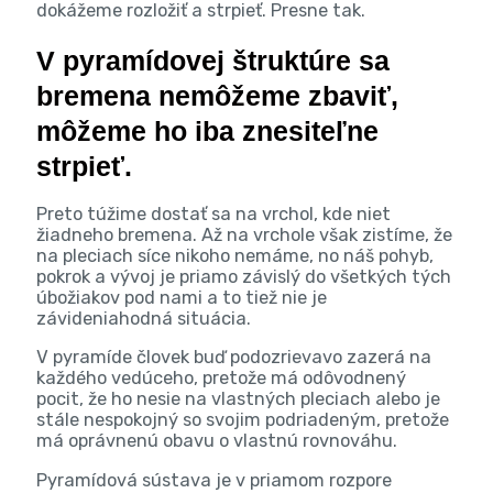
dokážeme rozložiť a strpieť. Presne tak.
V pyramídovej štruktúre sa
bremena nemôžeme zbaviť,
môžeme ho iba znesiteľne
strpieť
.
Preto túžime dostať sa na vrchol, kde niet
žiadneho bremena. Až na vrchole však zistíme, že
na pleciach síce nikoho nemáme, no náš pohyb,
pokrok a vývoj je priamo závislý do všetkých tých
úbožiakov pod nami a to tiež nie je
závideniahodná situácia.
V pyramíde človek buď podozrievavo zazerá na
každého vedúceho, pretože má odôvodnený
pocit, že ho nesie na vlastných pleciach alebo je
stále nespokojný so svojim podriadeným, pretože
má oprávnenú obavu o vlastnú rovnováhu.
Pyramídová sústava je v priamom rozpore