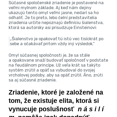
Súčasné spoločenské zriadenie je postavené na
veľmi mylnom základe. Aj keď nám dejiny
ukazujú tento omyl veľmi jasne, nedarí sa ho
odhaliť. Je to preto, lebo čelní predstavitelia
zriadenia určite nepoznajú definíciu šialenstva,
ktorá sa autorsky asi prisudzuje Einsteinovi:
„Šialenstvo je opakovať tú istú vec tisíckrát po
sebe a očakávať pritom vždy iný výsledok.“
Omyl súčasnej spoločnosti je, že sa stále
a opakovane snaží budovať spoločnosť v podstate
na feudálnom princípe. Už veľa krát sa takýto
systém zrútil a opäť sa vybudoval do svojej
vrcholovej podoby, aby sa opäť zrútil. Áno, zrúti
sa aj súčasné zriadenie.
Zriadenie, ktoré je založené na
tom, že existuje elita, ktorá si
vynucuje poslušnosť
n á s i l í