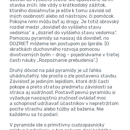
stavba zrúti. Ide vždy o krátkodobý zážitok,
ktorého dosiahnutie je ešte k tomu závislé od
iných osobností alebo od nástrojov, či pomôcok.
Pokojne nimi môžu byť aj drogy. Je totiž obrovský
rozdiel medzi „dovidieť do vyššieho stavu
vedomia“ a „dozrieť do vyššieho stavu vedomia“.
Pomocou pyramídy sa naozaj dá dovidieť, no
DOZRIEŤ môžeme len postupom po špirále. (O
skratkách duchovného rozvoja pomocou
divotvorných bylín – drog – pojednávame v tretej
časti náuky „Rozpoznanie prebudenia“.)
Druhý dôvod na pád pyramídy je už ľahko
uhádnuteľný. Ide proste o zle postavenú stavbu.
Závislosť je jediným lepidlom, ktoré drží časti
pokope a preto stratou predmetu závislosti sa
stráca aj súdržnosť. Postaviť pevnú pyramídu si
vyžaduje naozajstnú zručnosť ovládať moc
a schopnosť udržiavať účastníkov v nepretržitom
pocite strachu alebo túžby až baženia. Nie
každému sa to podarí.
V pyramíde ide o primitívny cudzopasnícky