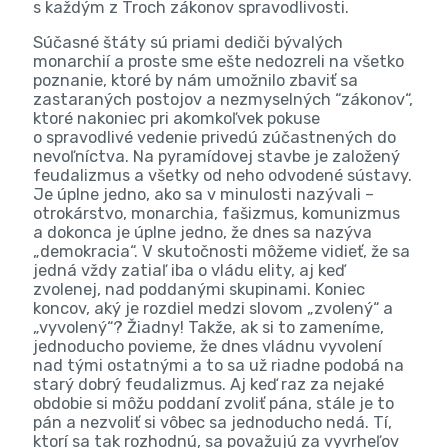
s každým z Troch zákonov spravodlivosti.
Súčasné štáty sú priami dediči bývalých
monarchií a proste sme ešte nedozreli na všetko
poznanie, ktoré by nám umožnilo zbaviť sa
zastaraných postojov a nezmyselných “zákonov“,
ktoré nakoniec pri akomkoľvek pokuse
o spravodlivé vedenie privedú zúčastnených do
nevoľníctva. Na pyramídovej stavbe je založený
feudalizmus a všetky od neho odvodené sústavy.
Je úplne jedno, ako sa v minulosti nazývali –
otrokárstvo, monarchia, fašizmus, komunizmus
a dokonca je úplne jedno, že dnes sa nazýva
„demokracia“. V skutočnosti môžeme vidieť, že sa
jedná vždy zatiaľ iba o vládu elity, aj keď
zvolenej, nad poddanými skupinami. Koniec
koncov, aký je rozdiel medzi slovom „zvolený“ a
„vyvolený“? Žiadny! Takže, ak si to zameníme,
jednoducho povieme, že dnes vládnu vyvolení
nad tými ostatnými a to sa už riadne podobá na
starý dobrý feudalizmus. Aj keď raz za nejaké
obdobie si môžu poddaní zvoliť pána, stále je to
pán a nezvoliť si vôbec sa jednoducho nedá. Tí,
ktorí sa tak rozhodnú, sa považujú za vyvrheľov