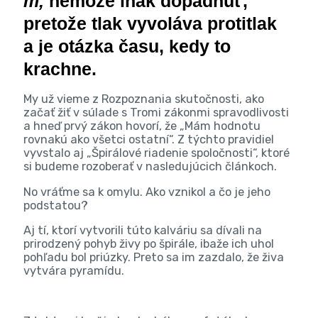
m,
nemôže inak dopadnúť,
pretože tlak vyvoláva protitlak
a je otázka času, kedy to
krachne.
My už vieme z Rozpoznania skutočnosti, ako
začať žiť v súlade s Tromi zákonmi spravodlivosti
a hneď prvý zákon hovorí, že „Mám hodnotu
rovnakú ako všetci ostatní“. Z týchto pravidiel
vyvstalo aj „Špirálové riadenie spoločnosti“, ktoré
si budeme rozoberať v nasledujúcich článkoch.
No vráťme sa k omylu. Ako vznikol a čo je jeho
podstatou?
Aj tí, ktorí vytvorili túto kalváriu sa dívali na
prirodzený pohyb živy po špirále, ibaže ich uhol
pohľadu bol priúzky. Preto sa im zazdalo, že živa
vytvára pyramídu.