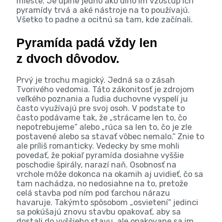
mieste. Je úplne jedno ako dlho im vzostup ich
pyramídy trvá a aké nástroje na to používajú.
Všetko to padne a ocitnú sa tam, kde začínali.
Pyramída padá vždy len
z dvoch dôvodov.
Prvý je trochu magický. Jedná sa o zásah
Tvorivého vedomia. Táto zákonitosť je zdrojom
veľkého poznania a ľudia duchovne vyspelí ju
často využívajú pre svoj osoh. V podstate to
často podávame tak, že „strácame len to, čo
nepotrebujeme“ alebo „rúca sa len to, čo je zle
postavené alebo sa stavať vôbec nemalo.“ Znie to
ale príliš romanticky. Vedecky by sme mohli
povedať, že pokiaľ pyramída dosiahne vyššie
poschodie špirály, narazí naň. Osobnosť na
vrchole môže dokonca na okamih aj uvidieť, čo sa
tam nachádza, no nedosiahne na to, pretože
celá stavba pod ním pod ťarchou nárazu
havaruje. Takýmto spôsobom „osvietení“ jedinci
sa pokúšajú znovu stavbu opakovať, aby sa
dostali do vyššieho stavu, ale opakovane sa im