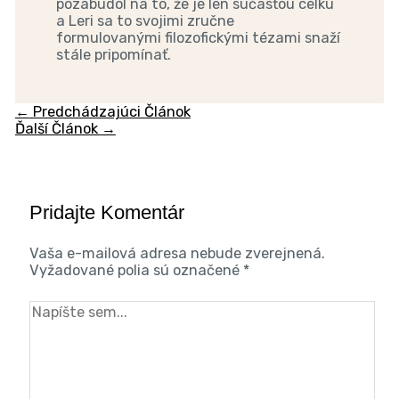
pozabudol na to, že je len súčasťou celku
a Leri sa to svojimi zručne
formulovanými filozofickými tézami snaží
stále pripomínať.
←
Predchádzajúci Článok
Ďalší Článok
→
Pridajte Komentár
Vaša e-mailová adresa nebude zverejnená.
Vyžadované polia sú označené
*