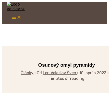
Main
Preskočiť
Napíšte
Name*
Email*
Webstránka
na
sem...
Menu
obsah
Osudový omyl pyramídy
Články
• Od
Leri Veleslav Švec
•
10. apríla 2023
minutes of reading