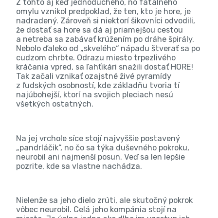
Z tohto aj keď jednoduchého, no fatálneho
omylu vznikol predpoklad, že ten, kto je hore, je
nadradený. Zároveň si niektorí šikovníci odvodili,
že dostať sa hore sa dá aj priamejšou cestou
a netreba sa zabávať krúžením po dráhe špirály.
Nebolo ďaleko od „skvelého“ nápadu štverať sa po
cudzom chrbte. Odrazu miesto trpezlivého
kráčania vpred, sa ľahťikári snažili dostať HORE!
Tak začali vznikať ozajstné živé pyramídy
z ľudských osobností, kde základňu tvoria tí
najúbohejší, ktorí na svojich pleciach nesú
všetkých ostatných.
Na jej vrchole síce stojí najvyššie postavený
„pandrláčik“, no čo sa týka duševného pokroku,
neurobil ani najmenší posun. Veď sa len lepšie
pozrite, kde sa vlastne nachádza.
Nielenže sa jeho dielo zrúti, ale skutočný pokrok
vôbec neurobil. Celá jeho kompánia stojí na