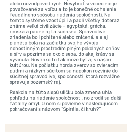
alebo nezodpovedných. Nevybrať si vôbec nie je
považované za voľbu a to je konečné odhalenie
feudálneho spôsobu riadenia spoločnosti. Na
tomto systéme vzostúpili a padli všetky doteraz
známe veľké civilizácie – egyptská, grécka,
rímska a padne aj tá súčasná. Spravodlivé
zriadenia boli pohltené alebo zničené, ale aj
planéta bola na začiatku svojho vývoja
nehostinným prostredím plným pekelných ohňov
a síry a pozrime sa okolo seba, do akej krásy sa
vyvinula. Rovnako to tak môže byť aj s našou
kultúrou. Na počiatku horda zverov so zvieracími
pudmi a nízkym súcitom sa napokon rozvinie do
súcitnej spravodlivej spoločnosti, ktorá rozvážne
spravuje pozemský raj.
Reakcia na túto slepú uličku bola zmena uhla
pohľadu na riadenie spoločnosti, no zrodil sa ďalší
fatálny omyl. O ňom si povieme v nasledujúcom
pokračovaní s názvom “Špirála, či kruh?”