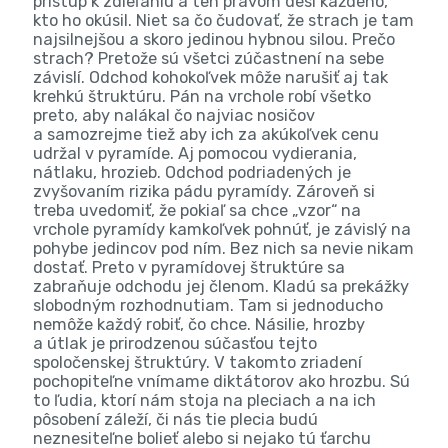
prístup k zdieľaniu a ten právom desí každého,
kto ho okúsil. Niet sa čo čudovať, že strach je tam
najsilnejšou a skoro jedinou hybnou silou. Prečo
strach? Pretože sú všetci zúčastnení na sebe
závislí. Odchod kohokoľvek môže narušiť aj tak
krehkú štruktúru. Pán na vrchole robí všetko
preto, aby nalákal čo najviac nosičov
a samozrejme tiež aby ich za akúkoľvek cenu
udržal v pyramíde. Aj pomocou vydierania,
nátlaku, hrozieb. Odchod podriadených je
zvyšovaním rizika pádu pyramídy. Zároveň si
treba uvedomiť, že pokiaľ sa chce „vzor“ na
vrchole pyramídy kamkoľvek pohnúť, je závislý na
pohybe jedincov pod ním. Bez nich sa nevie nikam
dostať. Preto v pyramídovej štruktúre sa
zabraňuje odchodu jej členom. Kladú sa prekážky
slobodným rozhodnutiam. Tam si jednoducho
nemôže každý robiť, čo chce. Násilie, hrozby
a útlak je prirodzenou súčasťou tejto
spoločenskej štruktúry. V takomto zriadení
pochopiteľne vnímame diktátorov ako hrozbu. Sú
to ľudia, ktorí nám stoja na pleciach a na ich
pôsobení záleží, či nás tie plecia budú
neznesiteľne bolieť alebo si nejako tú ťarchu