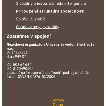
Slobodný priestor a Umelá inteligencia
Prirodzená štruktúra spoločnosti
Špirála, či kruh?
Osudový omyl pyramídy
Zostaňme v spojení
Nezisková organizácia Univerzita vedomého života
n.o.,
Dlhá 195/556
Nitra 949 07
IČO: 503 64 634,
DIČ: 2120490504
zapísaná na Okresnom úrade Trenčín pod registračným
číslom: OVVS/NO/276-10/2006
Domov
O nás