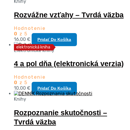
Knihy
Rozvážne vzťahy – Tvrdá väzba
Hodnotenie
0
z 5
16,00
€
Pridať Do Košíka
elektronická kniha
Elektronické knihy
4 a pol dňa (elektronická verzia)
Hodnotenie
0
z 5
10,00
€
Pridať Do Košíka
Knihy
Rozpoznanie skutočnosti –
Tvrdá väzba