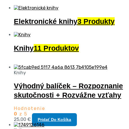
Elektronické knihy
3 Produkty
Knihy
11 Produktov
Knihy
Výhodný balíček – Rozpoznanie
skutočnosti + Rozvážne vzťahy
Hodnotenie
0
z 5
25,00
€
Pridať Do Košíka