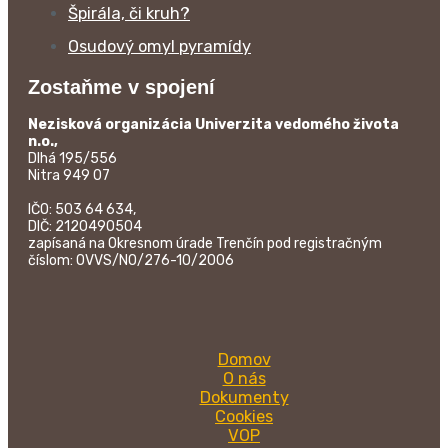
Špirála, či kruh?
Osudový omyl pyramídy
Zostaňme v spojení
Nezisková organizácia Univerzita vedomého života
n.o.,
Dlhá 195/556
Nitra 949 07
IČO: 503 64 634,
DIČ: 2120490504
zapísaná na Okresnom úrade Trenčín pod registračným
číslom: OVVS/NO/276-10/2006
Domov
O nás
Dokumenty
Cookies
VOP