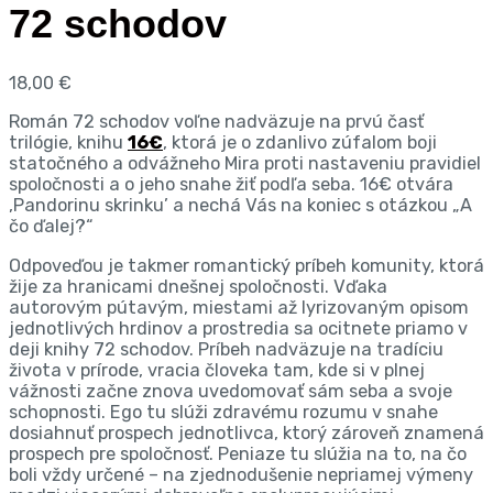
72 schodov
18,00
€
Román 72 schodov voľne nadväzuje na prvú časť
trilógie, knihu
16€
, ktorá je o zdanlivo zúfalom boji
statočného a odvážneho Mira proti nastaveniu pravidiel
spoločnosti a o jeho snahe žiť podľa seba. 16€ otvára
,Pandorinu skrinku’ a nechá Vás na koniec s otázkou „A
čo ďalej?“
Odpoveďou je takmer romantický príbeh komunity, ktorá
žije za hranicami dnešnej spoločnosti. Vďaka
autorovým pútavým, miestami až lyrizovaným opisom
jednotlivých hrdinov a prostredia sa ocitnete priamo v
deji knihy 72 schodov. Príbeh nadväzuje na tradíciu
života v prírode, vracia človeka tam, kde si v plnej
vážnosti začne znova uvedomovať sám seba a svoje
schopnosti. Ego tu slúži zdravému rozumu v snahe
dosiahnuť prospech jednotlivca, ktorý zároveň znamená
prospech pre spoločnosť. Peniaze tu slúžia na to, na čo
boli vždy určené – na zjednodušenie nepriamej výmeny