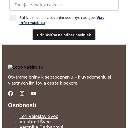
Súhlasím so spracovaním osobných údajov.
Viac
informácií tu
.
Prihlásiť sa na odber noviniek
Otvárame brány k sebapoznaniu – k uvedomeniu si
vlastných limitov a ceste k pokore.
Osobnosti
Leri Veleslav Švec
Vlastimil Švec
Veronika Garbanová