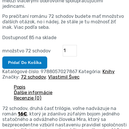
medzi viacerými dobrovoľne spolupracujúcimi
jedincami.
Po prečítaní románu 72 schodov budete mať množstvo
ďalších otázok, no i nádej, že stále je tu možnosť žiť
inak. Viac podľa seba.
Dostupnosť
85 na sklade
množstvo 72 schodov
Pridať Do Košíka
Katalógové číslo:
9788057027867
Kategória:
Knihy
Značky:
72 schodov
,
Vlastimil Švec
Popis
Ďalšie informácie
Recenzie (0)
72 schodov, druhá časť trilógie, voľne nadväzuje na
román
16€
, ktorý je zdanlivo zúfalým bojom jedného
statočného a odvážneho človeka Mira, ktorý sa
bezprecedentne vzbúril nastaveniu pravidiel spoločnosti