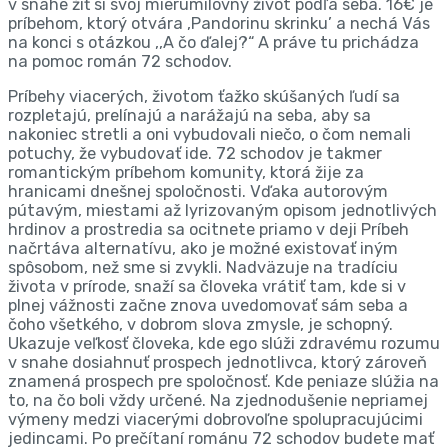
v snahe žiť si svoj mierumilovný život podľa seba. 16€ je
príbehom, ktorý otvára ,Pandorinu skrinku’ a nechá Vás
na konci s otázkou ,,A čo ďalej?“ A práve tu prichádza
na pomoc román 72 schodov.
Príbehy viacerých, životom ťažko skúšaných ľudí sa
rozpletajú, prelínajú a narážajú na seba, aby sa
nakoniec stretli a oni vybudovali niečo, o čom nemali
potuchy, že vybudovať ide. 72 schodov je takmer
romantickým príbehom komunity, ktorá žije za
hranicami dnešnej spoločnosti. Vďaka autorovým
pútavým, miestami až lyrizovaným opisom jednotlivých
hrdinov a prostredia sa ocitnete priamo v deji Príbeh
načrtáva alternatívu, ako je možné existovať iným
spôsobom, než sme si zvykli. Nadväzuje na tradíciu
života v prírode, snaží sa človeka vrátiť tam, kde si v
plnej vážnosti začne znova uvedomovať sám seba a
čoho všetkého, v dobrom slova zmysle, je schopný.
Ukazuje veľkosť človeka, kde ego slúži zdravému rozumu
v snahe dosiahnuť prospech jednotlivca, ktorý zároveň
znamená prospech pre spoločnosť. Kde peniaze slúžia na
to, na čo boli vždy určené. Na zjednodušenie nepriamej
výmeny medzi viacerými dobrovoľne spolupracujúcimi
jedincami. Po prečítaní románu 72 schodov budete mať