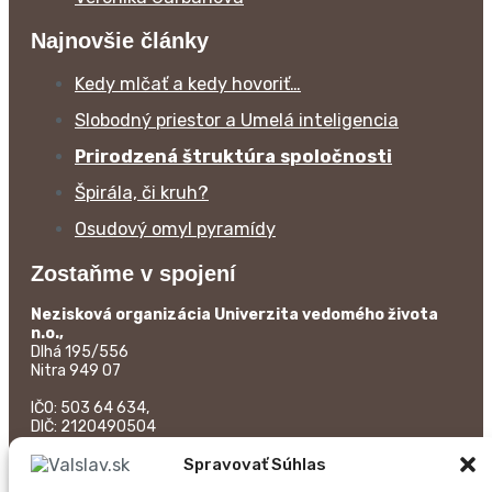
Najnovšie články
Kedy mlčať a kedy hovoriť…
Slobodný priestor a Umelá inteligencia
Prirodzená štruktúra spoločnosti
Špirála, či kruh?
Osudový omyl pyramídy
Zostaňme v spojení
Nezisková organizácia Univerzita vedomého života
n.o.,
Dlhá 195/556
Nitra 949 07
IČO: 503 64 634,
DIČ: 2120490504
zapísaná na Okresnom úrade Trenčín pod registračným
Spravovať Súhlas
číslom: OVVS/NO/276-10/2006