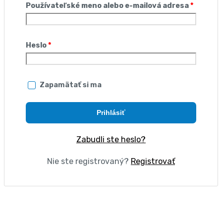
Používateľské meno alebo e-mailová adresa
*
Heslo
*
Zapamätať si ma
Prihlásiť
Zabudli ste heslo?
Nie ste registrovaný?
Registrovať