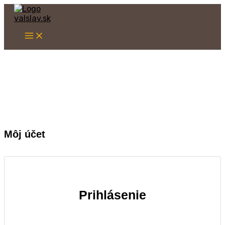
Main
Preskočiť
Povinné
Povinn
na
Menu
obsah
Môj účet
Prihlásenie