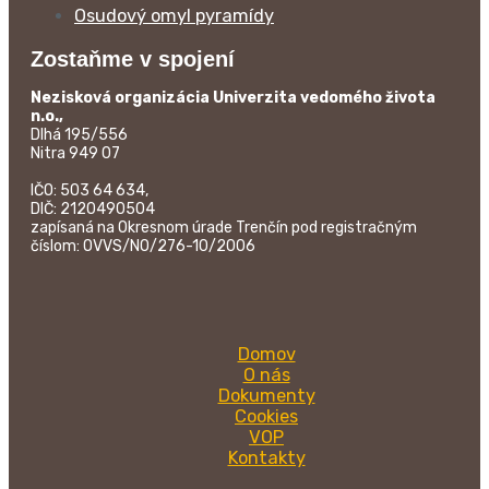
Osudový omyl pyramídy
Zostaňme v spojení
Nezisková organizácia Univerzita vedomého života
n.o.,
Dlhá 195/556
Nitra 949 07
IČO: 503 64 634,
DIČ: 2120490504
zapísaná na Okresnom úrade Trenčín pod registračným
číslom: OVVS/NO/276-10/2006
Domov
O nás
Dokumenty
Cookies
VOP
Kontakty