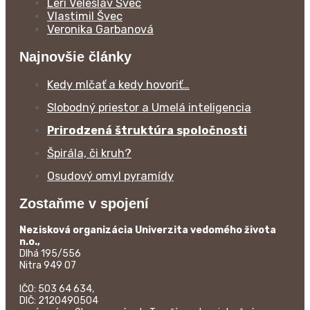
Leri Veleslav Švec
Vlastimil Švec
Veronika Garbanová
Najnovšie články
Kedy mlčať a kedy hovoriť…
Slobodný priestor a Umelá inteligencia
Prirodzená štruktúra spoločnosti
Špirála, či kruh?
Osudový omyl pyramídy
Zostaňme v spojení
Nezisková organizácia Univerzita vedomého života
n.o.,
Dlhá 195/556
Nitra 949 07
IČO: 503 64 634,
DIČ: 2120490504