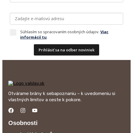
Súhlasím so spracovaním osobných údajov.
Viac
informácií tu
.
Prihlásiť sa na odber noviniek
Otvárame brány k sebapoznaniu – k uvedomeniu si
vlastných limitov a ceste k pokore.
Osobnosti