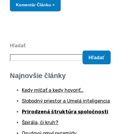
Hľadať
Hľadať
Najnovšie články
Kedy mlčať a kedy hovoriť…
Slobodný priestor a Umelá inteligencia
Prirodzená štruktúra spoločnosti
Špirála, či kruh?
Osudový omyl pyramídy