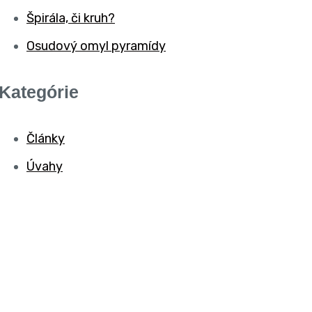
Špirála, či kruh?
Osudový omyl pyramídy
Kategórie
Články
Úvahy