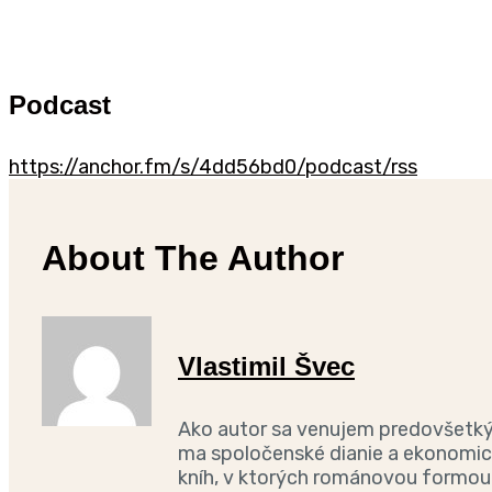
Podcast
https://anchor.fm/s/4dd56bd0/podcast/rss
About The Author
Vlastimil Švec
Ako autor sa venujem predovšet
ma spoločenské dianie a ekonomic
kníh, v ktorých románovou formo