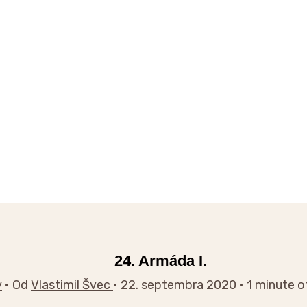
24. Armáda I.
y
• Od
Vlastimil Švec
•
22. septembra 2020
•
1 minute o