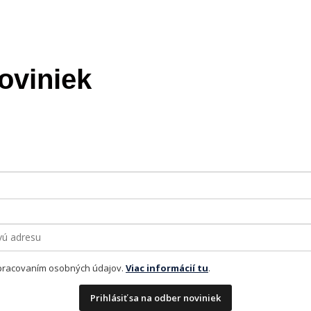
oviniek
pracovaním osobných údajov.
Viac informácií tu
.
Prihlásiť sa na odber noviniek