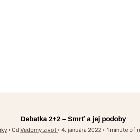
Debatka 2+2 – Smrť a jej podoby
nky
• Od
Vedomy zivot
•
4. januára 2022
•
1 minute of 