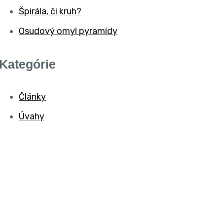
Špirála, či kruh?
Osudový omyl pyramídy
Kategórie
Články
Úvahy