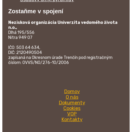
Zostaňme v spojení
Nezisková organizácia Univerzita vedomého života
n.o.,
Dlhá 195/556
Nitra 949 07
IČO: 503 64 634,
DIČ: 2120490504
zapísaná na Okresnom úrade Trenčín pod registračným
číslom: OVVS/NO/276-10/2006
Domov
O nás
Dokumenty
Cookies
VOP
Kontakty