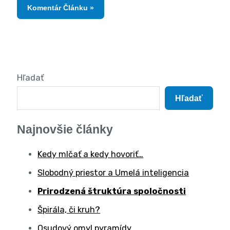
Hľadať
Hľadať
Najnovšie články
Kedy mlčať a kedy hovoriť…
Slobodný priestor a Umelá inteligencia
Prirodzená štruktúra spoločnosti
Špirála, či kruh?
Osudový omyl pyramídy