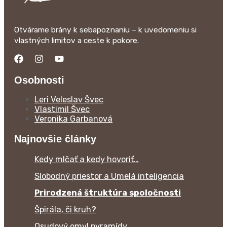
Otvárame brány k sebapoznaniu – k uvedomeniu si
vlastných limitov a ceste k pokore.
Osobnosti
Leri Veleslav Švec
Vlastimil Švec
Veronika Garbanová
Najnovšie články
Kedy mlčať a kedy hovoriť…
Slobodný priestor a Umelá inteligencia
Prirodzená štruktúra spoločnosti
Špirála, či kruh?
Osudový omyl pyramídy