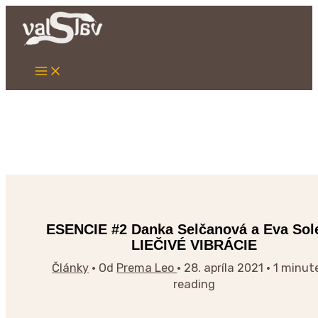
Main
Preskočiť
Napíšte
Name*
Email*
Webstránka
Menu
na
sem...
obsah
ESENCIE #2 Danka Selčanová a Eva Sol
LIEČIVÉ VIBRÁCIE
Články
• Od
Prema Leo
•
28. apríla 2021
•
1 minut
reading