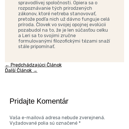
spravodlivej spoločnosti. Opiera sa o
rozpoznávanie tých prirodzených
zákonov, ktoré netreba stanovovať,
pretože podľa nich už dávno funguje celá
príroda. Človek vo svojej opojnej evolúcii
pozabudol na to, že je len súčasťou celku
a Leri sa to svojimi zručne
formulovanými filozofickými tézami snaží
stále pripomínať.
←
Predchádzajúci Článok
Ďalší Článok
→
Pridajte Komentár
Vaša e-mailová adresa nebude zverejnená.
Vyžadované polia sú označené
*