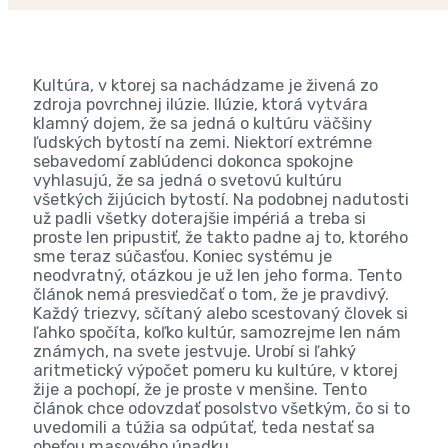
Kultúra, v ktorej sa nachádzame je živená zo
zdroja povrchnej ilúzie. Ilúzie, ktorá vytvára
klamný dojem, že sa jedná o kultúru väčšiny
ľudských bytostí na zemi. Niektorí extrémne
sebavedomí zablúdenci dokonca spokojne
vyhlasujú, že sa jedná o svetovú kultúru
všetkých žijúcich bytostí. Na podobnej nadutosti
už padli všetky doterajšie impériá a treba si
proste len pripustiť, že takto padne aj to, ktorého
sme teraz súčasťou. Koniec systému je
neodvratný, otázkou je už len jeho forma. Tento
článok nemá presviedčať o tom, že je pravdivý.
Každý triezvy, sčítaný alebo scestovaný človek si
ľahko spočíta, koľko kultúr, samozrejme len nám
známych, na svete jestvuje. Urobí si ľahký
aritmetický výpočet pomeru ku kultúre, v ktorej
žije a pochopí, že je proste v menšine. Tento
článok chce odovzdať posolstvo všetkým, čo si to
uvedomili a túžia sa odpútať, teda nestať sa
obeťou masového úpadku.