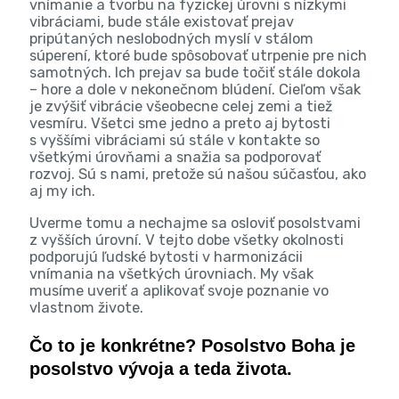
vnímanie a tvorbu na fyzickej úrovni s nízkymi
vibráciami, bude stále existovať prejav
pripútaných neslobodných myslí v stálom
súperení, ktoré bude spôsobovať utrpenie pre nich
samotných. Ich prejav sa bude točiť stále dokola
– hore a dole v nekonečnom blúdení. Cieľom však
je zvýšiť vibrácie všeobecne celej zemi a tiež
vesmíru. Všetci sme jedno a preto aj bytosti
s vyššími vibráciami sú stále v kontakte so
všetkými úrovňami a snažia sa podporovať
rozvoj. Sú s nami, pretože sú našou súčasťou, ako
aj my ich.
Uverme tomu a nechajme sa osloviť posolstvami
z vyšších úrovní. V tejto dobe všetky okolnosti
podporujú ľudské bytosti v harmonizácii
vnímania na všetkých úrovniach. My však
musíme uveriť a aplikovať svoje poznanie vo
vlastnom živote.
Čo to je konkrétne? Posolstvo Boha je
posolstvo vývoja a teda života.