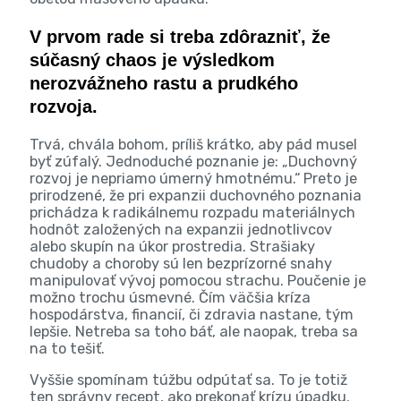
V prvom rade si treba zdôrazniť, že
súčasný chaos je výsledkom
nerozvážneho rastu a prudkého
rozvoja.
Trvá, chvála bohom, príliš krátko, aby pád musel
byť zúfalý. Jednoduché poznanie je: „Duchovný
rozvoj je nepriamo úmerný hmotnému.“ Preto je
prirodzené, že pri expanzii duchovného poznania
prichádza k radikálnemu rozpadu materiálnych
hodnôt založených na expanzii jednotlivcov
alebo skupín na úkor prostredia. Strašiaky
chudoby a choroby sú len bezprízorné snahy
manipulovať vývoj pomocou strachu. Poučenie je
možno trochu úsmevné. Čím väčšia kríza
hospodárstva, financií, či zdravia nastane, tým
lepšie. Netreba sa toho báť, ale naopak, treba sa
na to tešiť.
Vyššie spomínam túžbu odpútať sa. To je totiž
ten správny recept, ako prekonať krízu úpadku.