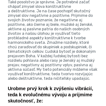
Také posolstvo je správne. Je potrebné začať
chápať zmysel slova konštruktívne
a deštruktívne. Je na čase pochopiť skutočný
zmysel slov negatívne a pozitívne. Prijmime do
svojich životov poznanie, že negatívne aj
pozitívne, ako čierne aj biele, mužské aj ženské,
aktívne aj pasívne patria do našich osobných
životov a našou úlohou je využívať tieto
protikladné aspekty konštruktívne k tvorbe
harmonického sveta. Zmažme rozdiely, ktoré
chcú zaraďovať do skupiniek a podskupiniek, či
tématických celkov. Ľudská bytosť je dokonalým
prejavom Boha. V každej ľudskej bytosti bez
rozdielu pohlavia alebo rasy je ženský aj mužský
prejav, negatívny aj pozitívny vplyv, pasívna aj
aktívna súčasť. My tieto potenciály môžeme však
využívať konštruktívne, teda tvorivo rozvíjajúc
alebo deštruktívne, teda ničiteľsky upadajúc.
Urobme prvý krok k zvýšeniu vibrácií,
teda k evolučnému vývoju a prijmime
skutočnosť, že: