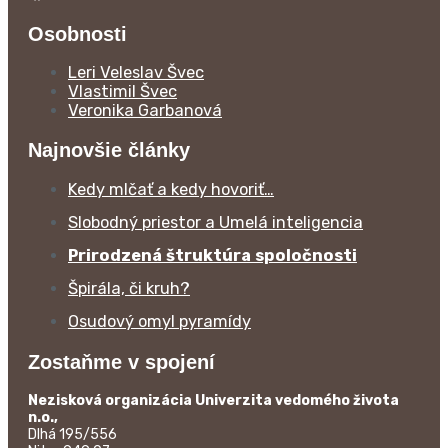
Osobnosti
Leri Veleslav Švec
Vlastimil Švec
Veronika Garbanová
Najnovšie články
Kedy mlčať a kedy hovoriť…
Slobodný priestor a Umelá inteligencia
Prirodzená štruktúra spoločnosti
Špirála, či kruh?
Osudový omyl pyramídy
Zostaňme v spojení
Nezisková organizácia Univerzita vedomého života
n.o.,
Dlhá 195/556