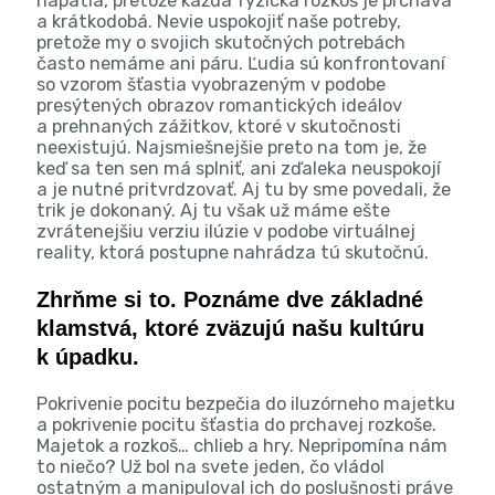
napätia, pretože každá fyzická rozkoš je prchavá
a krátkodobá. Nevie uspokojiť naše potreby,
pretože my o svojich skutočných potrebách
často nemáme ani páru. Ľudia sú konfrontovaní
so vzorom šťastia vyobrazeným v podobe
presýtených obrazov romantických ideálov
a prehnaných zážitkov, ktoré v skutočnosti
neexistujú. Najsmiešnejšie preto na tom je, že
keď sa ten sen má splniť, ani zďaleka neuspokojí
a je nutné pritvrdzovať. Aj tu by sme povedali, že
trik je dokonaný. Aj tu však už máme ešte
zvrátenejšiu verziu ilúzie v podobe virtuálnej
reality, ktorá postupne nahrádza tú skutočnú.
Zhrňme si to. Poznáme dve základné
klamstvá, ktoré zväzujú našu kultúru
k úpadku.
Pokrivenie pocitu bezpečia do iluzórneho majetku
a pokrivenie pocitu šťastia do prchavej rozkoše.
Majetok a rozkoš… chlieb a hry. Nepripomína nám
to niečo? Už bol na svete jeden, čo vládol
ostatným a manipuloval ich do poslušnosti práve