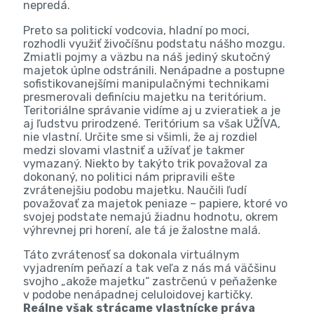
nepredá.
Preto sa politickí vodcovia, hladní po moci,
rozhodli využiť živočíšnu podstatu nášho mozgu.
Zmiatli pojmy a väzbu na náš jediný skutočný
majetok úplne odstránili. Nenápadne a postupne
sofistikovanejšími manipulačnými technikami
presmerovali definíciu majetku na teritórium.
Teritoriálne správanie vidíme aj u zvieratiek a je
aj ľudstvu prirodzené. Teritórium sa však UŽÍVA,
nie vlastní. Určite sme si všimli, že aj rozdiel
medzi slovami vlastniť a užívať je takmer
vymazaný. Niekto by takýto trik považoval za
dokonaný, no politici nám pripravili ešte
zvrátenejšiu podobu majetku. Naučili ľudí
považovať za majetok peniaze – papiere, ktoré vo
svojej podstate nemajú žiadnu hodnotu, okrem
výhrevnej pri horení, ale tá je žalostne malá.
Táto zvrátenosť sa dokonala virtuálnym
vyjadrením peňazí a tak veľa z nás má väčšinu
svojho „akože majetku“ zastrčenú v peňaženke
v podobe nenápadnej celuloidovej kartičky.
Reálne však strácame vlastnícke práva