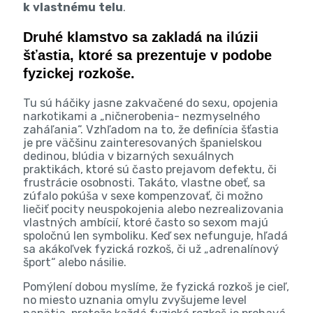
k vlastnému telu
.
Druhé klamstvo sa zakladá na ilúzii
šťastia, ktoré sa prezentuje v podobe
fyzickej rozkoše.
Tu sú háčiky jasne zakvačené do sexu, opojenia
narkotikami a „ničnerobenia- nezmyselného
zaháľania“. Vzhľadom na to, že definícia šťastia
je pre väčšinu zainteresovaných španielskou
dedinou, blúdia v bizarných sexuálnych
praktikách, ktoré sú často prejavom defektu, či
frustrácie osobnosti. Takáto, vlastne obeť, sa
zúfalo pokúša v sexe kompenzovať, či možno
liečiť pocity neuspokojenia alebo nezrealizovania
vlastných ambícií, ktoré často so sexom majú
spoločnú len symboliku. Keď sex nefunguje, hľadá
sa akákoľvek fyzická rozkoš, či už „adrenalínový
šport“ alebo násilie.
Pomýlení dobou myslíme, že fyzická rozkoš je cieľ,
no miesto uznania omylu zvyšujeme level