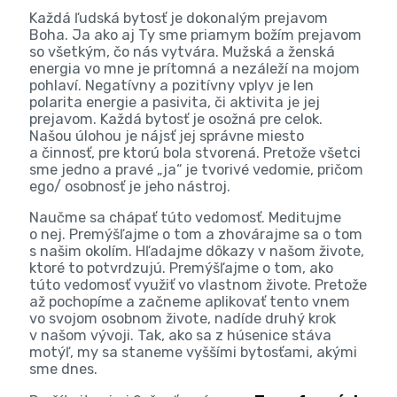
Každá ľudská bytosť je dokonalým prejavom
Boha. Ja ako aj Ty sme priamym božím prejavom
so všetkým, čo nás vytvára. Mužská a ženská
energia vo mne je prítomná a nezáleží na mojom
pohlaví. Negatívny a pozitívny vplyv je len
polarita energie a pasivita, či aktivita je jej
prejavom. Každá bytosť je osožná pre celok.
Našou úlohou je nájsť jej správne miesto
a činnosť, pre ktorú bola stvorená. Pretože všetci
sme jedno a pravé „ja“ je tvorivé vedomie, pričom
ego/ osobnosť je jeho nástroj.
Naučme sa chápať túto vedomosť. Meditujme
o nej. Premýšľajme o tom a zhovárajme sa o tom
s našim okolím. Hľadajme dôkazy v našom živote,
ktoré to potvrdzujú. Premýšľajme o tom, ako
túto vedomosť využiť vo vlastnom živote. Pretože
až pochopíme a začneme aplikovať tento vnem
vo svojom osobnom živote, nadíde druhý krok
v našom vývoji. Tak, ako sa z húsenice stáva
motýľ, my sa staneme vyššími bytosťami, akými
sme dnes.