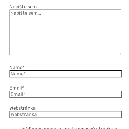
Napíšte sem...
Name*
Email*
Webstránka
Uložiť moje meno, e-mail a webovú stránku v