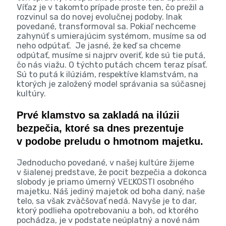
Víťaz je v takomto prípade proste ten, čo prežil a
rozvinul sa do novej evolučnej podoby. Inak
povedané, transformoval sa. Pokiaľ nechceme
zahynúť s umierajúcim systémom, musíme sa od
neho odpútať. Je jasné, že keď sa chceme
odpútať, musíme si najprv overiť, kde sú tie putá,
čo nás viažu. O týchto putách chcem teraz písať.
Sú to putá k ilúziám, respektíve klamstvám, na
ktorých je založený model správania sa súčasnej
kultúry.
Prvé klamstvo sa zakladá na ilúzii
bezpečia, ktoré sa dnes prezentuje
v podobe preludu o hmotnom majetku.
Jednoducho povedané, v našej kultúre žijeme
v šialenej predstave, že pocit bezpečia a dokonca
slobody je priamo úmerný VEĽKOSTI osobného
majetku. Náš jediný majetok od boha daný, naše
telo, sa však zväčšovať nedá. Navyše je to dar,
ktorý podlieha opotrebovaniu a boh, od ktorého
pochádza, je v podstate neúplatný a nové nám