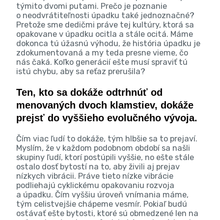
týmito dvomi putami. Prečo je poznanie
o neodvrátiteľnosti úpadku také jednoznačné?
Pretože sme dedičmi práve tej kultúry, ktorá sa
opakovane v úpadku ocitla a stále ocitá. Máme
dokonca tú úžasnú výhodu, že história úpadku je
zdokumentovaná a my teda presne vieme, čo
nás čaká. Koľko generácií ešte musí spraviť tú
istú chybu, aby sa reťaz prerušila?
Ten, kto sa dokáže odtrhnúť od
menovaných dvoch klamstiev, dokáže
prejsť do vyššieho evolučného vývoja.
Čím viac ľudí to dokáže, tým hlbšie sa to prejaví.
Myslím, že v každom podobnom období sa našli
skupiny ľudí, ktorí postúpili vyššie, no ešte stále
ostalo dosť bytostí na to, aby živili aj prejav
nízkych vibrácii. Práve tieto nízke vibrácie
podliehajú cyklickému opakovaniu rozvoja
a úpadku. Čím vyššiu úroveň vnímania máme,
tým celistvejšie chápeme vesmír. Pokiaľ budú
ostávať ešte bytosti, ktoré sú obmedzené len na