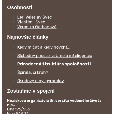
Osobnosti
Leri Veleslav Švec
Vlastimil Švec
Veronika Garbanová
Najnovšie články
Kedy mlčať a kedy hovoriť…
Slobodný priestor a Umelá inteligencia
Prirodzená štruktúra spoločnosti
Špirála, či kruh?
Osudový omyl pyramídy
Zostaňme v spojení
Nezisková organizácia Univerzita vedomého života
n.o.,
Dlhá 195/556
Nitra 949 07