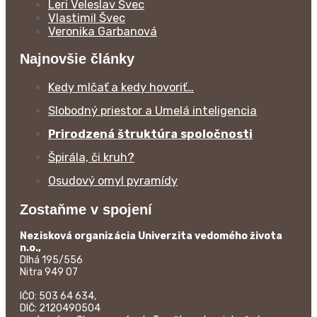
Leri Veleslav Švec
Vlastimil Švec
Veronika Garbanová
Najnovšie články
Kedy mlčať a kedy hovoriť…
Slobodný priestor a Umelá inteligencia
Prirodzená štruktúra spoločnosti
Špirála, či kruh?
Osudový omyl pyramídy
Zostaňme v spojení
Nezisková organizácia Univerzita vedomého života
n.o.,
Dlhá 195/556
Nitra 949 07
IČO: 503 64 634,
DIČ: 2120490504