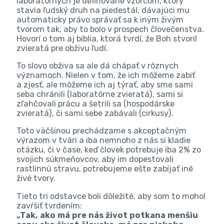
laboratórnych je definované vzorcom, ktorý
stavia ľudský druh na piedestál, dávajúci mu
automaticky právo správať sa k iným živým
tvorom tak, aby to bolo v prospech človečenstva.
Hovorí o tom aj biblia, ktorá tvrdí, že Boh stvoril
zvieratá pre obživu ľudí.
To slovo obživa sa ale dá chápať v rôznych
významoch. Nielen v tom, že ich môžeme zabiť
a zjesť, ale môžeme ich aj týrať, aby sme sami
seba chránili (laboratórne zvieratá), sami si
zľahčovali prácu a šetrili sa (hospodárske
zvieratá), či sami sebe zabávali (cirkusy).
Toto väčšinou prechádzame s akceptačným
výrazom v tvári a iba nemnoho z nás si kladie
otázku, či v čase, keď človek potrebuje iba 2% zo
svojich súkmeňovcov, aby im dopestovali
rastlinnú stravu, potrebujeme ešte zabíjať iné
živé tvory.
Tieto tri odstavce boli dôležité, aby som to mohol
zavŕšiť tvrdením:
„Tak, ako má pre nás život potkana menšiu