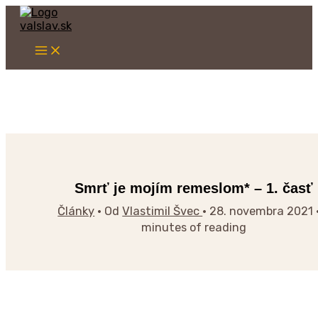
Main
Preskočiť
Napíšte
Name*
Email*
Webstránka
Menu
na
sem...
obsah
Smrť je mojím remeslom* – 1. časť
Články
• Od
Vlastimil Švec
•
28. novembra 2021
minutes of reading