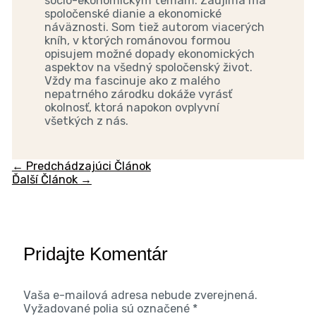
socio-ekonomickým témam. Zaujíma ma
spoločenské dianie a ekonomické
náväznosti. Som tiež autorom viacerých
kníh, v ktorých románovou formou
opisujem možné dopady ekonomických
aspektov na všedný spoločenský život.
Vždy ma fascinuje ako z malého
nepatrného zárodku dokáže vyrásť
okolnosť, ktorá napokon ovplyvní
všetkých z nás.
←
Predchádzajúci Článok
Ďalší Článok
→
Pridajte Komentár
Vaša e-mailová adresa nebude zverejnená.
Vyžadované polia sú označené
*