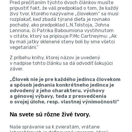
Pred prečítaním týchto dvoch článkov musíte
pripustiť fakt, že váš predpoklad o tom, že každý
živý tvor, ktorého nazývame „človekom“ sa musí
rozplakať, keď zbadá týrané dieťa je rovnako
pochabý, ako predpoklad L.N.Tolstoja, Johna
Lennona, či Patrika Baboumiona vystihnutom
v citáte, ktorý sa pripisuje P.Mc Cartneymu: „Ak
by mali jatky sklenené steny boli by sme všetci
vegetariáni.“
Z príbehu knihy, ktorej názov je uvedený
v nadpise tohto článku sa dá odvodiť šokujúci
záver.
„Človek nie je pre každého jedinca človekom
a spôsob jednania konkrétneho jedinca je
odvodený z jeho charakteru, výchovy
a génovej výbavy, teda z presvedčenia
o svojej úlohe, resp. vlastnej výnimočnosti“
Na svete sú rôzne živé tvory.
Naše správanie sa k zvieratám, vrátane