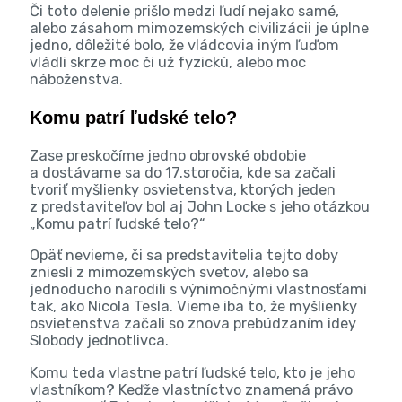
Či toto delenie prišlo medzi ľudí nejako samé,
alebo zásahom mimozemských civilizácii je úplne
jedno, dôležité bolo, že vládcovia iným ľuďom
vládli skrze moc či už fyzickú, alebo moc
náboženstva.
Komu patrí ľudské telo?
Zase preskočíme jedno obrovské obdobie
a dostávame sa do 17.storočia, kde sa začali
tvoriť myšlienky osvietenstva, ktorých jeden
z predstaviteľov bol aj John Locke s jeho otázkou
„Komu patrí ľudské telo?“
Opäť nevieme, či sa predstavitelia tejto doby
zniesli z mimozemských svetov, alebo sa
jednoducho narodili s výnimočnými vlastnosťami
tak, ako Nicola Tesla. Vieme iba to, že myšlienky
osvietenstva začali so znova prebúdzaním idey
Slobody jednotlivca.
Komu teda vlastne patrí ľudské telo, kto je jeho
vlastníkom? Keďže vlastníctvo znamená právo