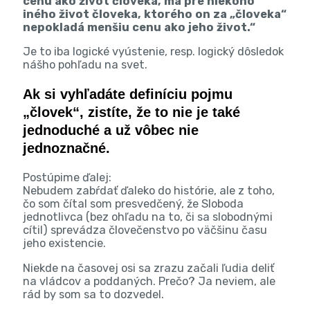
cenu ako život človeka, má pre niekoho
iného život človeka, ktorého on za „človeka“
nepokladá menšiu cenu ako jeho život.“
Je to iba logické vyústenie, resp. logický dôsledok
nášho pohľadu na svet.
Ak si vyhľadáte definíciu pojmu
„človek“, zistíte, že to nie je také
jednoduché a už vôbec nie
jednoznačné.
Postúpime ďalej:
Nebudem zabŕdať ďaleko do histórie, ale z toho,
čo som čítal som presvedčený, že Sloboda
jednotlivca (bez ohľadu na to, či sa slobodnými
cítil) sprevádza človečenstvo po väčšinu času
jeho existencie.
Niekde na časovej osi sa zrazu začali ľudia deliť
na vládcov a poddaných. Prečo? Ja neviem, ale
rád by som sa to dozvedel.