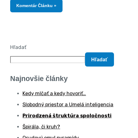
Hľadať
Hľadať
Najnovšie články
Kedy mlčať a kedy hovoriť…
Slobodný priestor a Umelá inteligencia
Prirodzená štruktúra spoločnosti
Špirála, či kruh?
Osudový omyl pyramídy