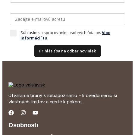
Súhlasím so spracovaním osobných údajov.
Viac
informácií tu
.
Prihlásiť sa na odber noviniek
Otvárame brány k sebapoznaniu – k uvedomeniu si
vlastných limitov a ceste k pokore.
Osobnosti