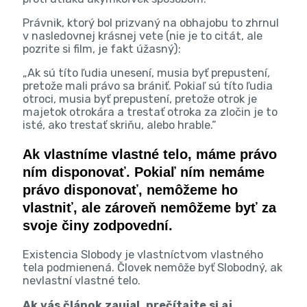
Právnik, ktorý bol prizvaný na obhajobu to zhrnul
v nasledovnej krásnej vete (nie je to citát, ale
pozrite si film, je fakt úžasný):
„Ak sú títo ľudia unesení, musia byť prepustení,
pretože mali právo sa brániť. Pokiaľ sú títo ľudia
otroci, musia byť prepustení, pretože otrok je
majetok otrokára a trestať otroka za zločin je to
isté, ako trestať skriňu, alebo hrable.“
Ak vlastníme vlastné telo, máme právo
ním disponovať.
Pokiaľ
ním nemáme
právo disponovať, nemôžeme ho
vlastniť, ale zároveň nemôžeme byť za
svoje činy zodpovední.
Existencia Slobody je vlastníctvom vlastného
tela podmienená. Človek nemôže byť Slobodný, ak
nevlastní vlastné telo.
Ak vás článok zaujal, prečítajte si aj