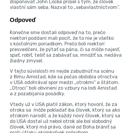
disponovať John Locke prišiel s tým, že človek
vlastní sám seba. Nazval to „sebavlastníctvom“.
Odpoveď
Konečne sme dostali odpoveď na to, prečo
niektorí poddaní mali pocit, že to nie je všetko
s kostolným poriadkom. Prečo boli niektorí
presvedčení, že pýtať sa pána, či sa môže najesť,
spať, robiť, tešiť sa zabávať sa, množiť sa, nedáva
žiadny zmysel.
V tejto súvislosti mi nejde zabudnúť na scénu
z filmu Amistad, kde sa počas obdobia otroctva
v USA odohrával spor medzi „otrokmi“ a štátom.
„Otroci“ boli obvinení zo vzbury na lodi Amistad
a z pozabíjania posádky.
Vtedy už v USA platil zákon, ktorý hovoril, že za
otroka sa môže pokladať iba človek, ktorý sa ako
otrokom narodil, a že každý nový človek, ktorý sa
do USA dostal už nebol otrok ale bol slobodný
človek, ktorý má právo, dané od Boha brániť sa
proti útlaku akýmkoľvek spôsobom.