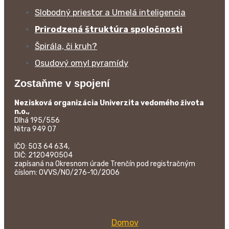
Slobodný priestor a Umelá inteligencia
Prirodzená štruktúra spoločnosti
Špirála, či kruh?
Osudový omyl pyramídy
Zostaňme v spojení
Nezisková organizácia Univerzita vedomého života
n.o.,
Dlhá 195/556
Nitra 949 07
IČO: 503 64 634,
DIČ: 2120490504
zapísaná na Okresnom úrade Trenčín pod registračným
číslom: OVVS/NO/276-10/2006
Domov