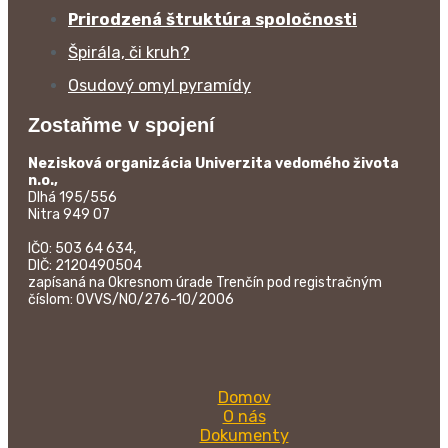
Prirodzená štruktúra spoločnosti
Špirála, či kruh?
Osudový omyl pyramídy
Zostaňme v spojení
Nezisková organizácia Univerzita vedomého života
n.o.,
Dlhá 195/556
Nitra 949 07
IČO: 503 64 634,
DIČ: 2120490504
zapísaná na Okresnom úrade Trenčín pod registračným
číslom: OVVS/NO/276-10/2006
Domov
O nás
Dokumenty