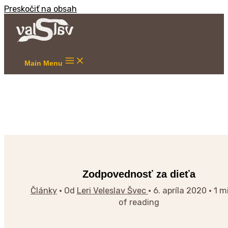
Preskočiť na obsah
Main Menu
Zodpovednosť za dieťa
Články
• Od
Leri Veleslav Švec
•
6. apríla 2020
•
1 m
of reading