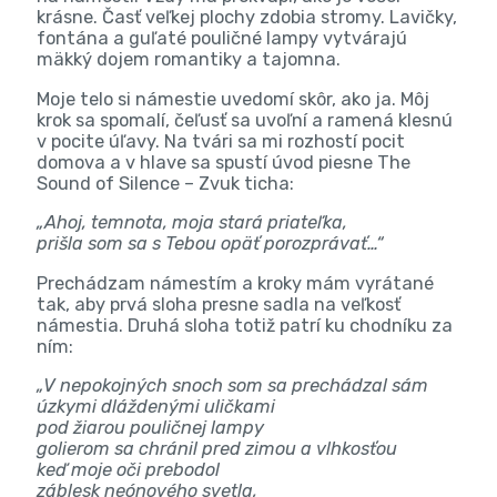
krásne. Časť veľkej plochy zdobia stromy. Lavičky,
fontána a guľaté pouličné lampy vytvárajú
mäkký dojem romantiky a tajomna.
Moje telo si námestie uvedomí skôr, ako ja. Môj
krok sa spomalí, čeľusť sa uvoľní a ramená klesnú
v pocite úľavy. Na tvári sa mi rozhostí pocit
domova a v hlave sa spustí úvod piesne The
Sound of Silence – Zvuk ticha:
„Ahoj, temnota, moja stará priateľka,
prišla som sa s Tebou opäť porozprávať…“
Prechádzam námestím a kroky mám vyrátané
tak, aby prvá sloha presne sadla na veľkosť
námestia. Druhá sloha totiž patrí ku chodníku za
ním:
„V nepokojných snoch som sa prechádzal sám
úzkymi dláždenými uličkami
pod žiarou pouličnej lampy
golierom sa chránil pred zimou a vlhkosťou
keď moje oči prebodol
záblesk neónového svetla,