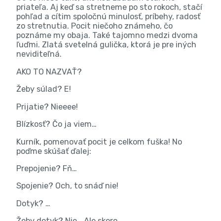
priateľa. Aj keď sa stretneme po sto rokoch, stačí
pohľad a cítim spoločnú minulosť, príbehy, radosť
zo stretnutia. Pocit niečoho známeho, čo
poznáme my obaja. Také tajomno medzi dvoma
ľuďmi. Zlatá svetelná gulička, ktorá je pre iných
neviditeľná.
AKO TO NAZVAŤ?
Žeby súlad? E!
Prijatie? Nieeee!
Blízkosť? Čo ja viem…
Kurník, pomenovať pocit je celkom fuška! No
poďme skúšať ďalej:
Prepojenie? Fň…
Spojenie? Och, to snáď nie!
Dotyk? …
Žeby dotyk? Nie… Ale skoro…