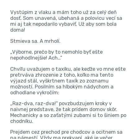
Vystúpim z vlaku a mám toho už za celý deň
dosť. Som unavená, ubehaná a polovicu vecí sa
mi aj tak nepodarilo vybaviť. Už aby som bola
doma!
Stmieva sa. A mrholí.
„Výborne, prečo by to nemohlo byť ešte
nepohodlnejšie! Ach…“
Chvíľu uvažujem o taxíku, ale keďže vo mne ešte
pretrváva zhrozenie z toho, koľko ma tento
výjazd stál, vyškrtnem taxík zo zoznamu
možností. Posilním sa hlbokým nádychom a
odhodlane vykročím:
„Raz-dva, raz-dva!“ povzbudzujem kroky v
naivnej predstave, že tak prídem domov skôr.
Mechanicky a so zaťatými zubami si to šiniem po
chodníku.
Prejdem cez prechod pre chodcov a ocitnem sa
na námestí. Vždy ma prekvapí, aké je večer