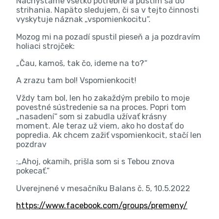
Nachystáme všetko potrebné a pustím sa do
strihania. Napäto sledujem, či sa v tejto činnosti
vyskytuje náznak „vspomienkocitu“.
Mozog mi na pozadí spustil pieseň a ja pozdravím
holiaci strojček:
„Čau, kamoš, tak čo, ideme na to?“
A zrazu tam bol! Vspomienkocit!
Vždy tam bol, len ho zakaždým prebilo to moje
povestné sústredenie sa na proces. Popri tom
„nasadení“ som si zabudla užívať krásny
moment. Ale teraz už viem, ako ho dostať do
popredia. Ak chcem zažiť vspomienkocit, stačí len
pozdrav
:„Ahoj, okamih, prišla som si s Tebou znova
pokecať.“
Uverejnené v mesačníku Balans č. 5, 10.5.2022
https://www.facebook.com/groups/premeny/