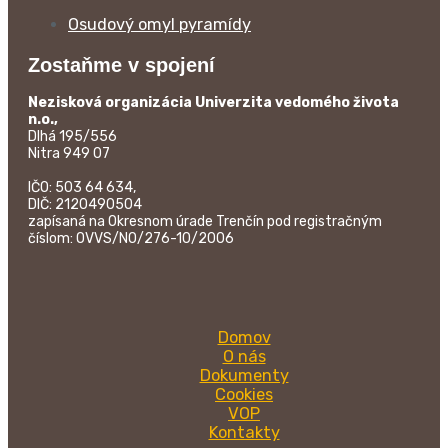
Osudový omyl pyramídy
Zostaňme v spojení
Nezisková organizácia Univerzita vedomého života
n.o.,
Dlhá 195/556
Nitra 949 07
IČO: 503 64 634,
DIČ: 2120490504
zapísaná na Okresnom úrade Trenčín pod registračným
číslom: OVVS/NO/276-10/2006
Domov
O nás
Dokumenty
Cookies
VOP
Kontakty