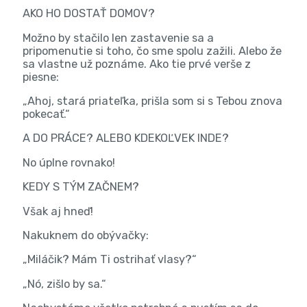
AKO HO DOSTAŤ DOMOV?
Možno by stačilo len zastavenie sa a
pripomenutie si toho, čo sme spolu zažili. Alebo že
sa vlastne už poznáme. Ako tie prvé verše z
piesne:
„Ahoj, stará priateľka, prišla som si s Tebou znova
pokecať.“
A DO PRÁCE? ALEBO KDEKOĽVEK INDE?
No úplne rovnako!
KEDY S TÝM ZAČNEM?
Však aj hneď!
Nakuknem do obývačky:
„Miláčik? Mám Ti ostrihať vlasy?“
„Nó, zišlo by sa.“