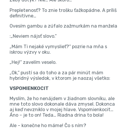
Prepletenosť? To znie trošku ťažkopádne. A príliš
definitívne…
Ovesím gambu a zúfalo zažmurkám na manžela
:„Neviem nájsť slovo.“
„Mám Ti nejaké vymyslieť?“ pozrie na mňa s
iskrou výzvy v oku.
„Hej!“ zavelím veselo.
„Ok,“ pustí sa do toho a za pár minút mám
hybridný výsledok, v ktorom je naozaj všetko:
VSPOMIENKOCIT
Myslím, že ho nenájdem v žiadnom slovníku, ale
mne toto slovo dokonale dáva zmysel. Dokonca
aj keď nevzniklo v mojej hlave. Vspomienkocit…
Áno – je to on! Teda… Riadna drina to bola!
Ale – konečne ho máme! Čo s ním?