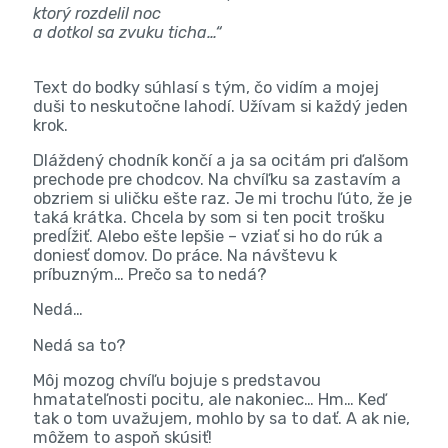
ktorý rozdelil noc
a dotkol sa zvuku ticha…“
Text do bodky súhlasí s tým, čo vidím a mojej
duši to neskutočne lahodí. Užívam si každý jeden
krok.
Dláždený chodník končí a ja sa ocitám pri ďalšom
prechode pre chodcov. Na chvíľku sa zastavím a
obzriem si uličku ešte raz. Je mi trochu ľúto, že je
taká krátka. Chcela by som si ten pocit trošku
predĺžiť. Alebo ešte lepšie – vziať si ho do rúk a
doniesť domov. Do práce. Na návštevu k
príbuzným… Prečo sa to nedá?
Nedá…
Nedá sa to?
Môj mozog chvíľu bojuje s predstavou
hmatateľnosti pocitu, ale nakoniec… Hm… Keď
tak o tom uvažujem, mohlo by sa to dať. A ak nie,
môžem to aspoň skúsiť!