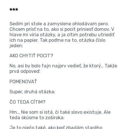
***
Sedím pri stole a zamyslene ohlodávam pero.
Chcem prísť na to, ako si pocit priniesť domov. V
hlave mi víria otázky, a ja cítim potrebu utriediť
ich na papier. Tak poďme na to, otázka číslo
jeden:
AKO CHYTIŤ POCIT?
No, asi by bolo fajn najprv vedieť, že ktorý… Takže
prvá odpoveď:
POMENOVAŤ
Super, druhá otázka:
ČO TEDA CÍTIM?
Hm… Nie som si istá, či také slovo existuje. Ale
teda skúsme to zoširoka:
Je to niečo také, ako keď zbadám starého