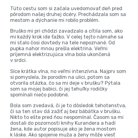
Túto cestu som si začala uvedomovať deň pred
pôrodom našej druhej dcéry. Prechádzala som sa
mestom a dýchanie mi robilo problém.
Bruško mi pri chôdzi zavadzalo a cítila som, ako
mi každý krok ide ťažko. V celej tejto námahe sa
mi stalo čosi dovtedy na tele nepoznané. Od
pupka nahor mnou prešla elektrina. Veľmi
príjemná elektrizujúca vlna bola ukončená
v srdci.
Síce krátka vlna, no veľmi intenzívna. Najprv som
si pomyslela, že porodím na ulici, potom sa
otvorila otázka, čo sa mi deje v brušku? Pýtala
som sa mojej babici, či jej tehuľky rodičky
spomínali niečo podobné.
Bola som zvedavá, či je to dôsledok tehotenstva,
či sa ten stav dá zažiť aj bez bábätka v brušku.
Nikto to ešte pred ňou nespomínal. Časom sa mi
dostali do pozornosti knihy Kurandera a hadí
žena, kde autor popisuje ako je žena mostom
k láske. Ako spojenie muža a ženy môže viesť