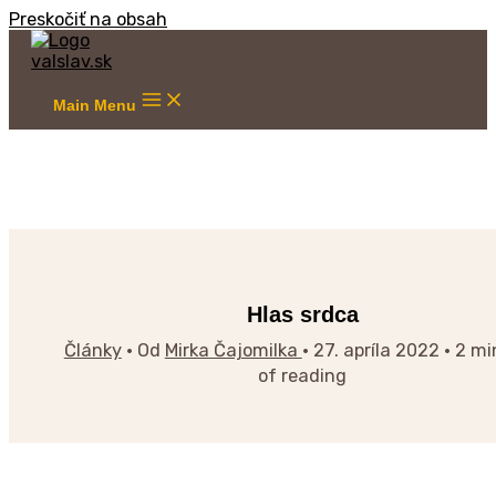
Preskočiť na obsah
Main Menu
Hlas srdca
Články
• Od
Mirka Čajomilka
•
27. apríla 2022
•
2 mi
of reading