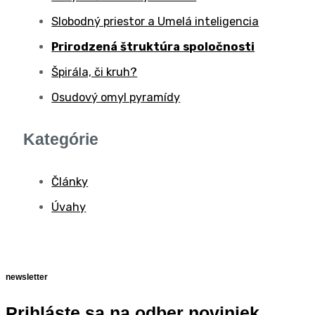
Slobodný priestor a Umelá inteligencia
Prirodzená štruktúra spoločnosti
Špirála, či kruh?
Osudový omyl pyramídy
Kategórie
Články
Úvahy
newsletter
Prihláste sa na odber noviniek