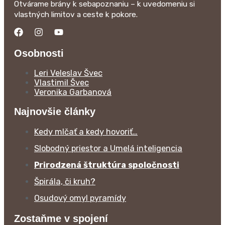
Otvárame brány k sebapoznaniu – k uvedomeniu si
vlastných limitov a ceste k pokore.
Osobnosti
Leri Veleslav Švec
Vlastimil Švec
Veronika Garbanová
Najnovšie články
Kedy mlčať a kedy hovoriť…
Slobodný priestor a Umelá inteligencia
Prirodzená štruktúra spoločnosti
Špirála, či kruh?
Osudový omyl pyramídy
Zostaňme v spojení