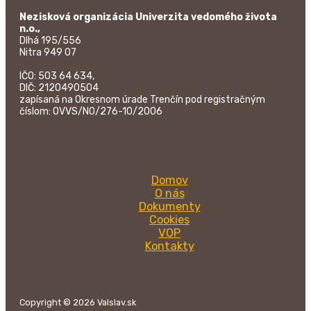
Nezisková organizácia Univerzita vedomého života
n.o.,
Dlhá 195/556
Nitra 949 07
IČO: 503 64 634,
DIČ: 2120490504
zapísaná na Okresnom úrade Trenčín pod registračným
číslom: OVVS/NO/276-10/2006
Domov
O nás
Dokumenty
Cookies
VOP
Kontakty
Copyright © 2026 Valslav.sk