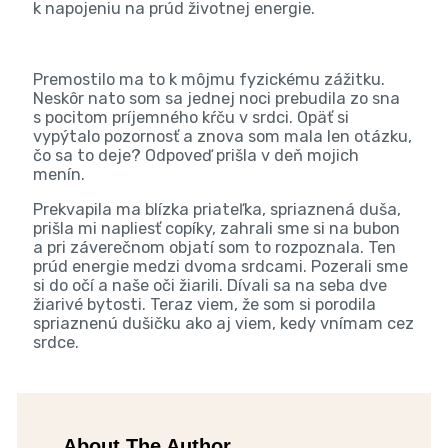
k napojeniu na prúd životnej energie.
Premostilo ma to k môjmu fyzickému zážitku.
Neskôr nato som sa jednej noci prebudila zo sna
s pocitom príjemného kŕču v srdci. Opäť si
vypýtalo pozornosť a znova som mala len otázku,
čo sa to deje? Odpoveď prišla v deň mojich
menín.
Prekvapila ma blízka priateľka, spriaznená duša,
prišla mi napliesť copíky, zahrali sme si na bubon
a pri záverečnom objatí som to rozpoznala. Ten
prúd energie medzi dvoma srdcami. Pozerali sme
si do očí a naše oči žiarili. Dívali sa na seba dve
žiarivé bytosti. Teraz viem, že som si porodila
spriaznenú dušičku ako aj viem, kedy vnímam cez
srdce.
About The Author